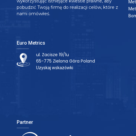
wykorzystując istniejące kwestie prawne, aby
Met
pobudzić Twoją firmę do realizacji celów, które z
Met
nami omówiłeś.
Bom
Euro Metrics
ul. Zacisze 19/1u
65-775 Zielona Góra Poland
Uzyskaj wskazówki
Partner