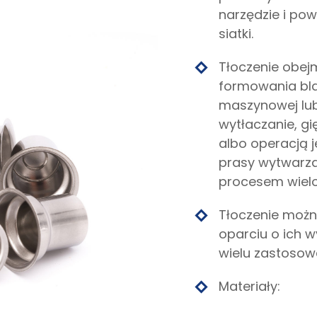
narzędzie i pow
siatki.
Tłoczenie obej
formowania bla
maszynowej lub
wytłaczanie, gię
albo operacją 
prasy wytwarza 
procesem wiel
Tłoczenie moż
oparciu o ich 
wielu zastosow
Materiały: