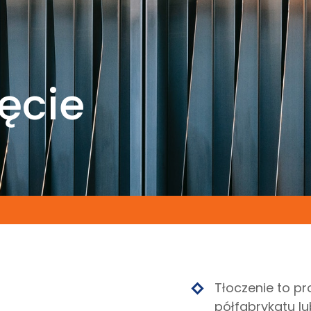
ięcie
Tłoczenie to pr
półfabrykatu lu