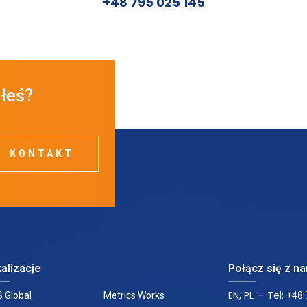
+48 795 025 145
ałeś?
KONTAKT
alizacje
Połącz się z n
EN, PL — Tel:
 Global
Metrics Works
+48 