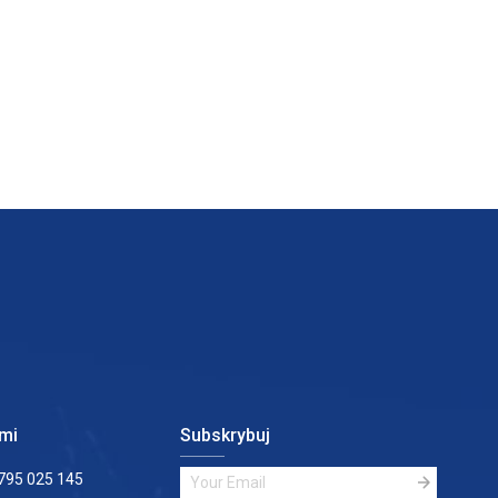
ami
Subskrybuj
795 025 145