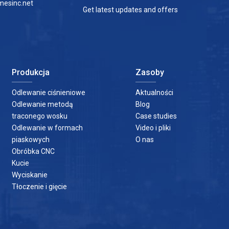
esinc.net
Get latest updates and offers
Produkcja
Zasoby
Odlewanie ciśnieniowe
Aktualności
Odlewanie metodą
Blog
traconego wosku
Case studies
Odlewanie w formach
Video i pliki
piaskowych
O nas
Obróbka CNC
Kucie
Wyciskanie
Tłoczenie i gięcie