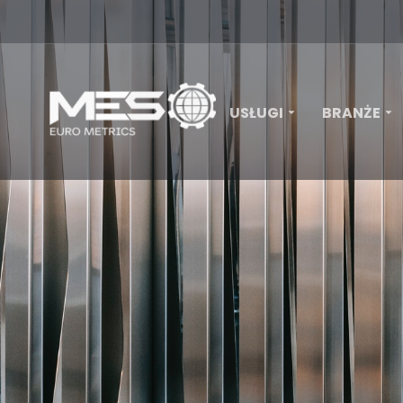
USŁUGI
BRANŻE