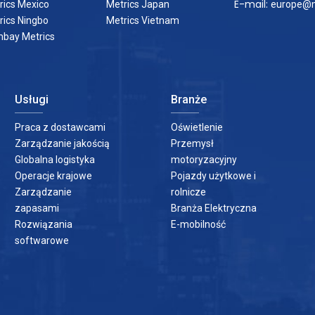
E-mail:
rics Mexico
Metrics Japan
europe@m
rics Ningbo
Metrics Vietnam
bay Metrics
Usługi
Branże
Praca z dostawcami
Oświetlenie
Zarządzanie jakością
Przemysł
Globalna logistyka
motoryzacyjny
Operacje krajowe
Pojazdy użytkowe i
Zarządzanie
rolnicze
zapasami
Branża Elektryczna
Rozwiązania
E-mobilność
softwarowe