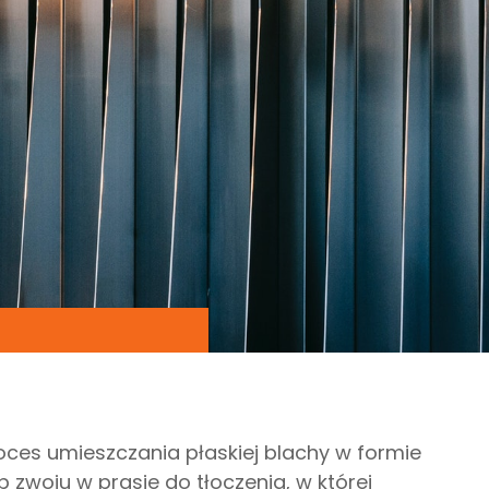
oces umieszczania płaskiej blachy w formie
b zwoju w prasie do tłoczenia, w której