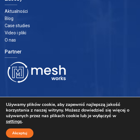
Aktualności
Blog
Case studies
Video i pliki
O nas
Partner
Używamy plików cookie, aby zapewnić najlepszą jakość
korzystania z naszej witryny.
Możesz dowiedzieć się więcej o
używanych przez nas plikach cookie lub je wyłączyć w
settings
.
Akceptuj
Prawa autorskie © 2021 EuroMetrics |
Polityka prywatności