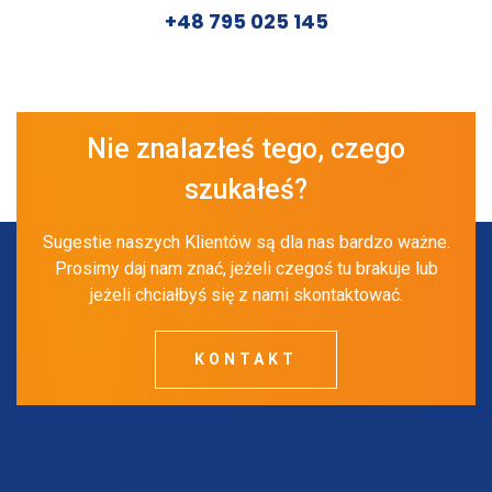
+48 795 025 145
Nie znalazłeś tego, czego
szukałeś?
Sugestie naszych Klientów są dla nas bardzo ważne.
Prosimy daj nam znać, jeżeli czegoś tu brakuje lub
jeżeli chciałbyś się z nami skontaktować.
KONTAKT