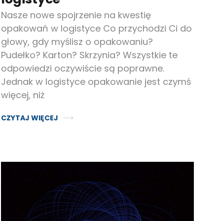
Nasze nowe spojrzenie na kwestię
opakowań w logistyce Co przychodzi Ci do
głowy, gdy myślisz o opakowaniu?
Pudełko? Karton? Skrzynia? Wszystkie te
odpowiedzi oczywiście są poprawne.
Jednak w logistyce opakowanie jest czymś
więcej, niż
CZYTAJ WIĘCEJ