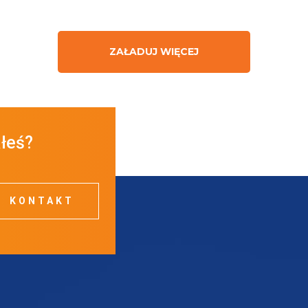
ZAŁADUJ WIĘCEJ
ałeś?
KONTAKT