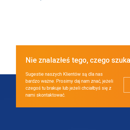
Nie znalazłeś tego, czego szuk
Sugestie naszych Klientów są dla nas
bardzo ważne. Prosimy daj nam znać, jeżeli
czegoś tu brakuje lub jeżeli chciałbyś się z
nami skontaktować.