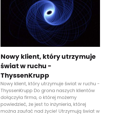
Nowy klient, który utrzymuje
świat w ruchu -
ThyssenKrupp
Nowy klient, który utrzymuje świat w ruchu -
ThyssenKrupp Do grona naszych klientów
dołączyła firma, o której możemy
powiedzieć, że jest to inżynieria, której
można zaufać nad życie! Utrzymują świat w