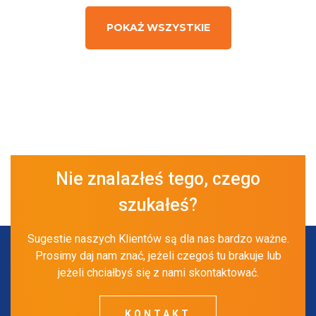
POKAŻ WSZYSTKIE
Nie znalazłeś tego, czego
szukałeś?
Sugestie naszych Klientów są dla nas bardzo ważne.
Prosimy daj nam znać, jeżeli czegoś tu brakuje lub
jeżeli chciałbyś się z nami skontaktować.
KONTAKT