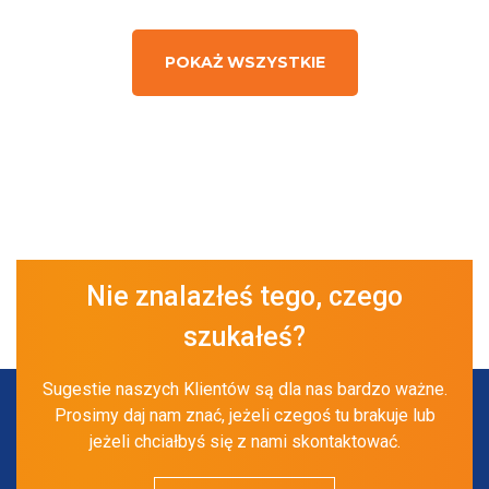
POKAŻ WSZYSTKIE
Nie znalazłeś tego, czego
szukałeś?
Sugestie naszych Klientów są dla nas bardzo ważne.
Prosimy daj nam znać, jeżeli czegoś tu brakuje lub
jeżeli chciałbyś się z nami skontaktować.