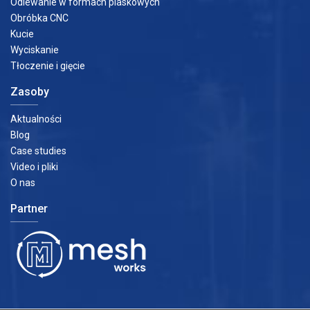
Odlewanie w formach piaskowych
Obróbka CNC
Kucie
Wyciskanie
Tłoczenie i gięcie
Zasoby
Aktualności
Blog
Case studies
Video i pliki
O nas
Partner